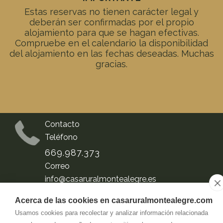
Estas reservas no tienen carácter legal y
deberán ser confirmadas por el propio
alojamiento para que se hagan efectivas.
Compruebe en el calendario la disponibilidad
del alojamiento en las fechas deseadas. Muchas
gracias.
Contacto
Teléfono
669.987.373
Correo
info@
casaruralmontealegre.es
Acerca de las cookies en casaruralmontealegre.com
Dirección
Usamos cookies para recolectar y analizar información relacionada
Subida Campollano s/n